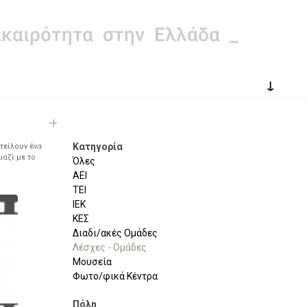
↓
Κατηγορία
τείλουν ένα
μαζί με το
Όλες
ΑΕΙ
ΤΕΙ
ΙΕΚ
ΚΕΣ
Διαδι/ακές Ομάδες
Λέσχες - Ομάδες
Μουσεία
Φωτο/φικά Κέντρα
Πόλη