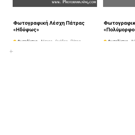
Φωτογραφική Λέσχη Πάτρας
Φωτογραφικ
«Ηδύφως»
«Πολύμορφο
Φωτοδίκτυο
· Λέσχες - Ομάδες · Πάτρα
Φωτοδίκτυο
· Λ