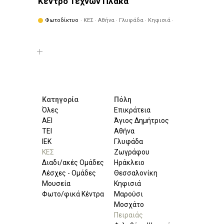
Κέντρο Τεχνών Πλάκα
Φωτοδίκτυο
· ΚΕΣ · Αθήνα · Γλυφάδα · Κηφισιά ·
Πειραιάς · Φιλοθέη - Ψυχικό
Κατηγορία
Πόλη
Όλες
Επικράτεια
ΑΕΙ
Άγιος Δημήτριος
ΤΕΙ
Αθήνα
ΙΕΚ
Γλυφάδα
ΚΕΣ
Ζωγράφου
Διαδι/ακές Ομάδες
Ηράκλειο
Λέσχες - Ομάδες
Θεσσαλονίκη
Μουσεία
Κηφισιά
Φωτο/φικά Κέντρα
Μαρούσι
Μοσχάτο
Πειραιάς