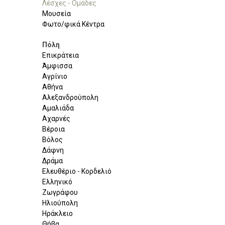
Λέσχες - Ομάδες
Μουσεία
Φωτο/φικά Κέντρα
Πόλη
Επικράτεια
Άμφισσα
Αγρίνιο
Αθήνα
Αλεξανδρούπολη
Αμαλιάδα
Αχαρνές
Βέροια
Βόλος
Δάφνη
Δράμα
Ελευθέριο - Κορδελιό
Ελληνικό
Ζωγράφου
Ηλιούπολη
Ηράκλειο
Θήβα