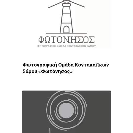
Φωτογραφική Ομάδα Κοντακαίϊκων
Σάμου «Φωτόνησος»
Φωτοδίκτυο
· Λέσχες - Ομάδες · Σάμος