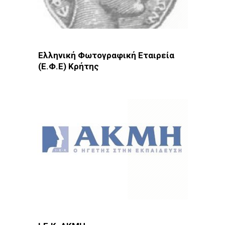
Ελληνική Φωτογραφική Εταιρεία
(Ε.Φ.Ε) Κρήτης
Φωτοδίκτυο
· Λέσχες - Ομάδες · Ηράκλειο