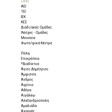
Όλες
ΑΕΙ
ΤΕΙ
ΙΕΚ
ΚΕΣ
Διαδι/ακές Ομάδες
Λέσχες - Ομάδες
Μουσεία
Φωτο/φικά Κέντρα
Πόλη
Επικράτεια
*Διαδίκτυο
Άγιος Δημήτριος
Άμφισσα
Άνδρος
Αγρίνιο
Αθήνα
Αιγάλεω
Αλεξανδρούπολη
Αμαλιάδα
Αχαρνές