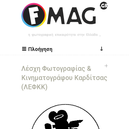
Παράκαμψη προς το κυρίως περιεχόμενο
↓
Πλοήγηση
Λέσχη Φωτογραφίας &
Κινηματογράφου Καρδίτσας
(ΛΕΦΚΚ)