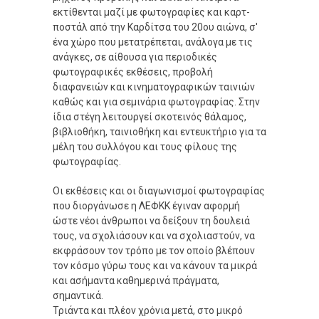
εκτίθενται μαζί με φωτογραφίες και καρτ-
ποστάλ από την Καρδίτσα του 20ου αιώνα, σ'
ένα χώρο που μετατρέπεται, ανάλογα με τις
ανάγκες, σε αίθουσα για περιοδικές
φωτογραφικές εκθέσεις, προβολή
διαφανειών και κινηματογραφικών ταινιών
καθώς και για σεμινάρια φωτογραφίας. Στην
ίδια στέγη λειτουργεί σκοτεινός θάλαμος,
βιβλιοθήκη, ταινιοθήκη και εντευκτήριο για τα
μέλη του συλλόγου και τους φίλους της
φωτογραφίας.
Οι εκθέσεις και οι διαγωνισμοί φωτογραφίας
που διοργάνωσε η ΛΕΦΚΚ έγιναν αφορμή
ώστε νέοι άνθρωποι να δείξουν τη δουλειά
τους, να σχολιάσουν και να σχολιαστούν, να
εκφράσουν τον τρόπο με τον οποίο βλέπουν
τον κόσμο γύρω τους και να κάνουν τα μικρά
και ασήμαντα καθημερινά πράγματα,
σημαντικά.
Τριάντα και πλέον χρόνια μετά, στο μικρό