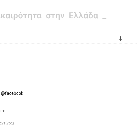
↓
te @facebook
.com
αντίνος)