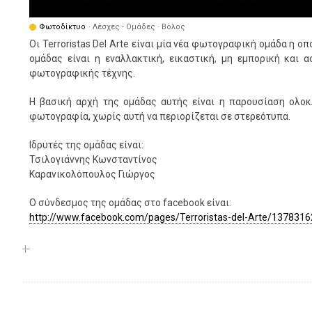
Φωτοδίκτυο
· Λέσχες - Ομάδες · Βόλος
Οι Terroristas Del Arte είναι μία νέα φωτογραφική ομάδα η ο
ομάδας είναι η εναλλακτική, εικαστική, μη εμπορική και
φωτογραφικής τέχνης.
Η βασική αρχή της ομάδας αυτής είναι η παρουσίαση ολο
φωτογραφία, χωρίς αυτή να περιορίζεται σε στερεότυπα.
Ιδρυτές της ομάδας είναι:
Τσιλογιάννης Κωνσταντίνος
Καρανικολόπουλος Γιώργος
Ο σύνδεσμος της ομάδας στο facebook είναι:
http://www.facebook.com/pages/Terroristas-del-Arte/137831