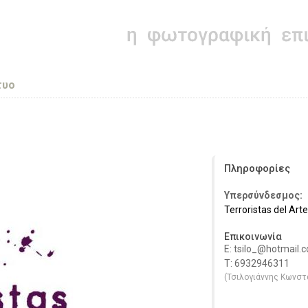
τυο
Πληροφορίες
Υπερσύνδεσμος:
Terroristas del Ar
Επικοινωνία
E: tsilo_@hotmail
Τ: 6932946311
(Τσιλογιάννης Κωνστ