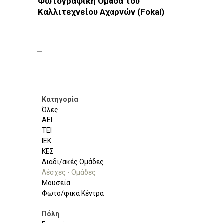
Φωτογραφική Ομάδα του
Καλλιτεχνείου Αχαρνών (Fokal)
Φωτοδίκτυο
· Λέσχες - Ομάδες · Αθήνα · Αχαρνές
Κατηγορία
Όλες
ΑΕΙ
ΤΕΙ
ΙΕΚ
ΚΕΣ
Διαδι/ακές Ομάδες
Λέσχες - Ομάδες
Μουσεία
Φωτο/φικά Κέντρα
Πόλη