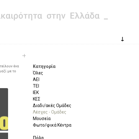
↓
Κατηγορία
τείλουν ένα
μαζί με το
Όλες
ΑΕΙ
ΤΕΙ
ΙΕΚ
ΚΕΣ
Διαδι/ακές Ομάδες
Λέσχες - Ομάδες
Μουσεία
Φωτο/φικά Κέντρα
Πόλη