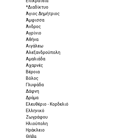
Επικράτεια
*Διαδίκτυο
Άγιος Δημήτριος
Άμφισσα
Άνδρος
Αγρίνιο
Αθήνα
Αιγάλεω
Αλεξανδρούπολη
Αμαλιάδα
Αχαρνές
Βέροια
Βόλος
Γλυφάδα
Δάφνη
Δράμα
Ελευθέριο - Κορδελιό
Ελληνικό
Ζωγράφου
Ηλιούπολη
Ηράκλειο
Θήβα