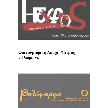
Φωτογραφική Λέσχη Πάτρας
«Ηδύφως»
Φωτοδίκτυο
· Λέσχες - Ομάδες · Πάτρα