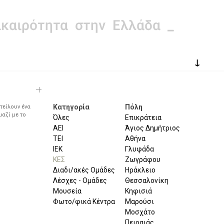
↓
Κατηγορία
Πόλη
τείλουν ένα
μαζί με το
Όλες
Επικράτεια
ΑΕΙ
Άγιος Δημήτριος
ΤΕΙ
Αθήνα
ΙΕΚ
Γλυφάδα
ΚΕΣ
Ζωγράφου
Διαδι/ακές Ομάδες
Ηράκλειο
Λέσχες - Ομάδες
Θεσσαλονίκη
Μουσεία
Κηφισιά
Φωτο/φικά Κέντρα
Μαρούσι
Μοσχάτο
Πειραιάς