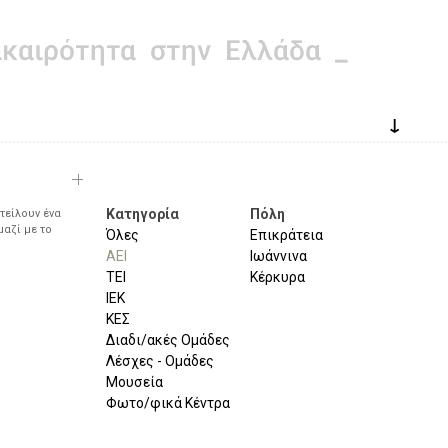
↓
Κατηγορία
Πόλη
τείλουν ένα
μαζί με το
Όλες
Επικράτεια
ΑΕΙ
Ιωάννινα
ΤΕΙ
Κέρκυρα
ΙΕΚ
ΚΕΣ
Διαδι/ακές Ομάδες
Λέσχες - Ομάδες
Μουσεία
Φωτο/φικά Κέντρα