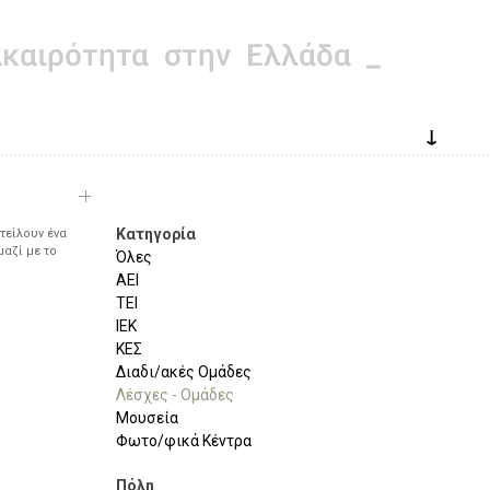
↓
Κατηγορία
τείλουν ένα
μαζί με το
Όλες
ΑΕΙ
ΤΕΙ
ΙΕΚ
ΚΕΣ
Διαδι/ακές Ομάδες
Λέσχες - Ομάδες
Μουσεία
Φωτο/φικά Κέντρα
Πόλη