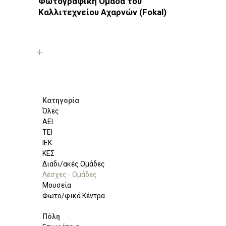
Φωτογραφική Ομάδα του
Καλλιτεχνείου Αχαρνών (Fokal)
Φωτοδίκτυο
· Λέσχες - Ομάδες · Αθήνα · Αχαρνές
Κατηγορία
Όλες
ΑΕΙ
ΤΕΙ
ΙΕΚ
ΚΕΣ
Διαδι/ακές Ομάδες
Λέσχες - Ομάδες
Μουσεία
Φωτο/φικά Κέντρα
Πόλη