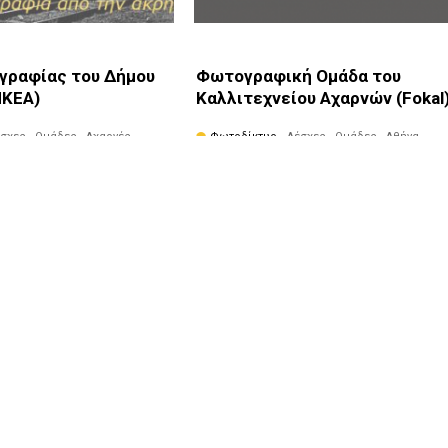
γραφίας του Δήμου
Φωτογραφική Ομάδα του
ΗΚΕΑ)
Καλλιτεχνείου Αχαρνών (Fokal
έσχες - Ομάδες · Αχαρνές ·
Φωτοδίκτυο
· Λέσχες - Ομάδες · Αθήνα ·
Αχαρνές