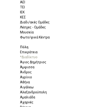
ΑΕΙ
ΤΕΙ
ΙΕΚ
ΚΕΣ
Διαδι/ακές Ομάδες
Λέσχες - Ομάδες
Μουσεία
Φωτο/φικά Κέντρα
Πόλη
Επικράτεια
*Διαδίκτυο
Άγιος Δημήτριος
Άμφισσα
Άνδρος
Αγρίνιο
Αθήνα
Αιγάλεω
Αλεξανδρούπολη
Αμαλιάδα
Αχαρνές