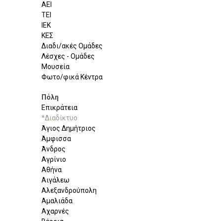
ΑΕΙ
ΤΕΙ
ΙΕΚ
ΚΕΣ
Διαδι/ακές Ομάδες
Λέσχες - Ομάδες
Μουσεία
Φωτο/φικά Κέντρα
Πόλη
Επικράτεια
*Διαδίκτυο
Άγιος Δημήτριος
Άμφισσα
Άνδρος
Αγρίνιο
Αθήνα
Αιγάλεω
Αλεξανδρούπολη
Αμαλιάδα
Αχαρνές