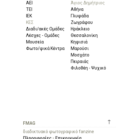
ΑΕΙ
Άγιος Δημήτριος
ΤΕΙ
Αθήνα
ΙΕΚ
Γλυφάδα
ΚΕΣ
Ζωγράφου
Διαδι/ακές Ομάδες
Ηράκλειο
Λέσχες - Ομάδες
Θεσσαλονίκη
Μουσεία
Κηφισιά
Φωτο/φικά Κέντρα
Μαρούσι
Μοσχάτο
Πειραιάς
Φιλοθέη - Ψυχικό
↑
FMAG
διαδικτυακό φωτογραφικό fanzine
Πληροφορίες
-
Επικοινωνία