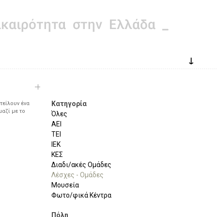
↓
Κατηγορία
τείλουν ένα
μαζί με το
Όλες
ΑΕΙ
ΤΕΙ
ΙΕΚ
ΚΕΣ
Διαδι/ακές Ομάδες
Λέσχες - Ομάδες
Μουσεία
Φωτο/φικά Κέντρα
Πόλη