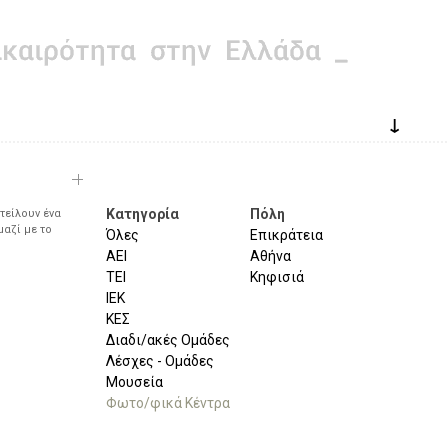
↓
Κατηγορία
Πόλη
τείλουν ένα
μαζί με το
Όλες
Επικράτεια
ΑΕΙ
Αθήνα
ΤΕΙ
Κηφισιά
ΙΕΚ
ΚΕΣ
Διαδι/ακές Ομάδες
Λέσχες - Ομάδες
Μουσεία
Φωτο/φικά Κέντρα