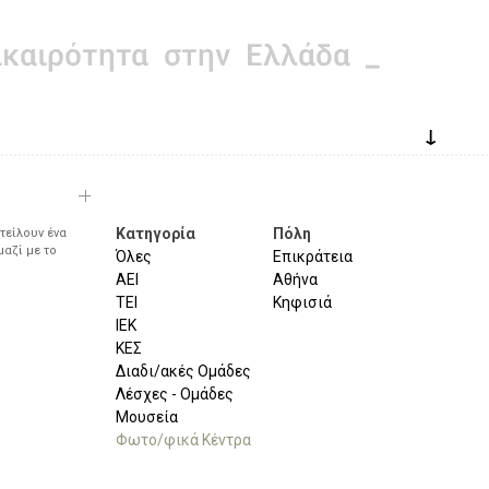
↓
Κατηγορία
Πόλη
τείλουν ένα
μαζί με το
Όλες
Επικράτεια
ΑΕΙ
Αθήνα
ΤΕΙ
Κηφισιά
ΙΕΚ
ΚΕΣ
Διαδι/ακές Ομάδες
Λέσχες - Ομάδες
Μουσεία
Φωτο/φικά Κέντρα