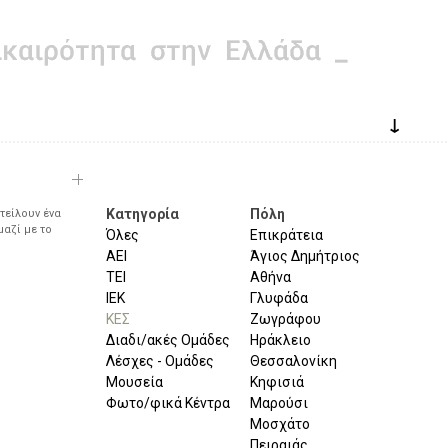
↓
Κατηγορία
Πόλη
τείλουν ένα
μαζί με το
Όλες
Επικράτεια
ΑΕΙ
Άγιος Δημήτριος
ΤΕΙ
Αθήνα
ΙΕΚ
Γλυφάδα
ΚΕΣ
Ζωγράφου
Διαδι/ακές Ομάδες
Ηράκλειο
Λέσχες - Ομάδες
Θεσσαλονίκη
Μουσεία
Κηφισιά
Φωτο/φικά Κέντρα
Μαρούσι
Μοσχάτο
Πειραιάς