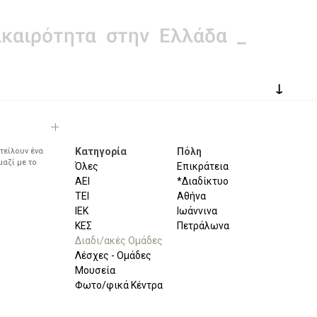
↓
Κατηγορία
Πόλη
τείλουν ένα
μαζί με το
Όλες
Επικράτεια
ΑΕΙ
*Διαδίκτυο
ΤΕΙ
Αθήνα
ΙΕΚ
Ιωάννινα
ΚΕΣ
Πετράλωνα
Διαδι/ακές Ομάδες
Λέσχες - Ομάδες
Μουσεία
Φωτο/φικά Κέντρα