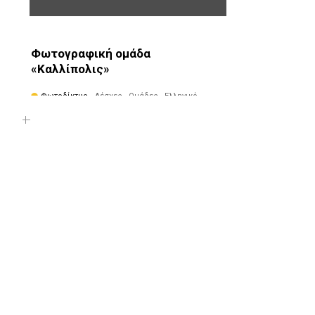
Φωτογραφική ομάδα
«Καλλίπολις»
Φωτοδίκτυο
· Λέσχες - Ομάδες · Ελληνικό