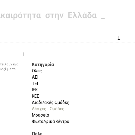
↓
Κατηγορία
τείλουν ένα
μαζί με το
Όλες
ΑΕΙ
ΤΕΙ
ΙΕΚ
ΚΕΣ
Διαδι/ακές Ομάδες
Λέσχες - Ομάδες
Μουσεία
Φωτο/φικά Κέντρα
Πόλη