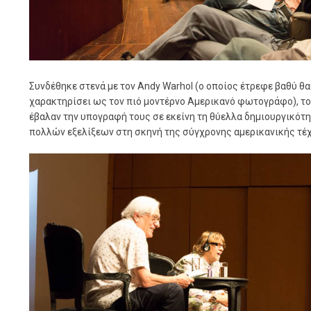
Συνδέθηκε στενά με τον Andy Warhol (ο οποίος έτρεφε βαθύ θα
χαρακτηρίσει ως τον πιό μοντέρνο Αμερικανό φωτογράφο), τον J
έβαλαν την υπογραφή τους σε εκείνη τη θύελλα δημιουργικότ
πολλών εξελίξεων στη σκηνή της σύγχρονης αμερικανικής τέχ