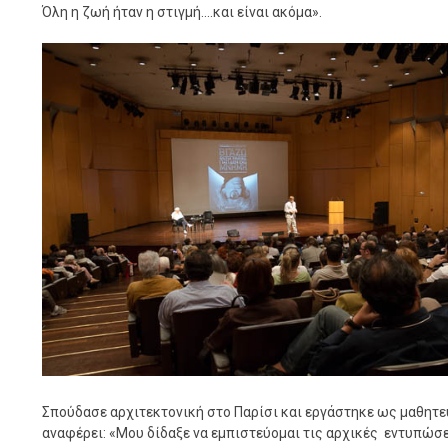
Όλη η ζωή ήταν η στιγμή....και είναι ακόμα».
Σπούδασε αρχιτεκτονική στο Παρίσι και εργάστηκε ως μαθητευ
αναφέρει: «Μου δίδαξε να εμπιστεύομαι τις αρχικές εντυπώσε