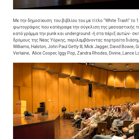
Με την δημοσίευση του βιβλίου του με τίτλο "White Trash" το
φωτογράφος που κατέγραψε την σύγκλιση της μεσοαστικής τά
κατά γράμμα την punk και underground -ή στα πέριξ αυτών- σ
δρόμους της Νέας Υόρκης, περιλαμβάνοντας πορτραίτα διάση
Williams, Halston, John Paul Getty III, Mick Jagger, David Bowie, 
Verlaine, Alice Cooper, Iggy Pop, Zandra Rhodes, Divine, Lance 