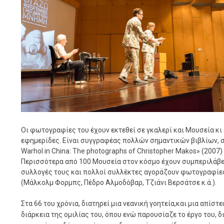
Οι φωτογραφίες του έχουν εκτεθεί σε γκαλερί και Μουσεία κι 
εφημερίδες. Είναι συγγραφέας πολλών σημαντικών βιβλίων, σ
Warhol in China: The photographs of Christopher Makos» (2007) 
Περισσότερα από 100 Μουσεία στον κόσμο έχουν συμπεριλάβε
συλλογές τους και πολλοί συλλέκτες αγοράζουν φωτογραφίες 
(Μάλκολμ Φορμπς, Πέδρο Αλμοδόβαρ, Τζιάνι Βερσάτσε κ.ά.).
Στα 66 του χρόνια, διατηρεί μια νεανική γοητεία,και μια απίσ
διάρκεια
της ομιλίας του, όπου ενώ παρουσίαζε το έργο του, δ