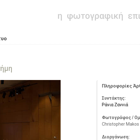
τυο
νήμη
Πληροφορίες Άρ
Συντάκτης:
Ράνια Ζαννιά
Φωτογράφος / Ομ
Christopher Makos
Διοργάνωση: