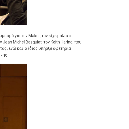
υμασμό για τον Makos,τον είχε μάλιστα
ean Michel Basquiat, τον Keith Haring, που
ητας
,
ενώ και ο ίδιος υπήρξε αφετηρία
νης.