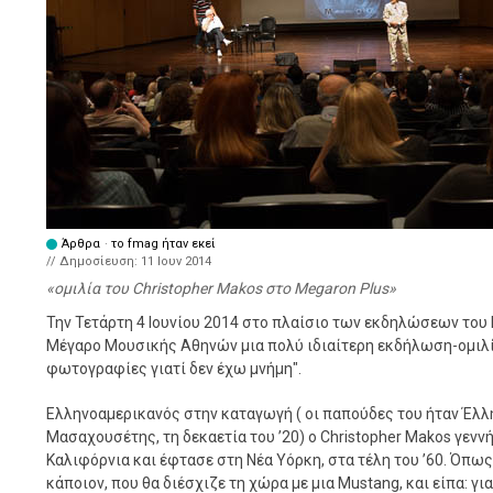
Άρθρα
·
το fmag ήταν εκεί
// Δημοσίευση:
11 Ιουν 2014
ομιλία του Christopher Makos στο Megaron Plus
Την Τετάρτη 4 Ιουνίου 2014 στο πλαίσιο των εκδηλώσεων του
Μέγαρο Μουσικής Αθηνών μια πολύ ιδιαίτερη εκδήλωση-ομιλία
φωτογραφίες γιατί δεν έχω μνήμη".
Ελληνοαμερικανός στην καταγωγή ( οι παπούδες του ήταν Έλλ
Μασαχουσέτης, τη δεκαετία του ’20) ο Christopher Makos γενν
Καλιφόρνια και έφτασε στη Νέα Υόρκη, στα τέλη του ’60. Όπως 
κάποιον, που θα διέσχιζε τη χώρα με μια Mustang, και είπα: για