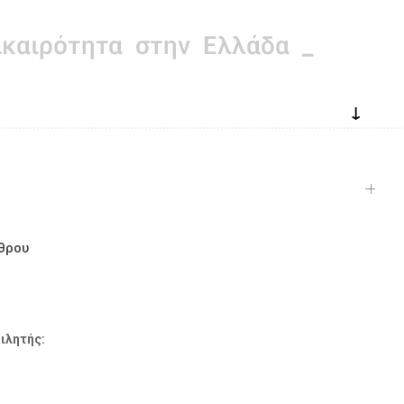
↓
θρου
ιλητής: