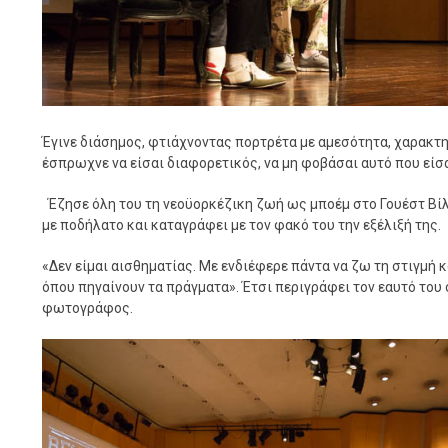
Έγινε διάσημος, φτιάχνοντας πορτρέτα με αμεσότητα, χαρακτη
έσπρωχνε να είσαι διαφορετικός, να μη φοβάσαι αυτό που είσα
Έζησε όλη του τη νεοϋορκέζικη ζωή ως μποέμ στο Γουέστ Βίλ
με ποδήλατο και καταγράφει με τον φακό του την εξέλιξή της.
«Δεν είμαι αισθηματίας. Με ενδιέφερε πάντα να ζω τη στιγμή κ
όπου πηγαίνουν τα πράγματα». Έτσι περιγράφει τον εαυτό του
φωτογράφος.