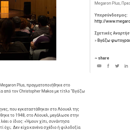
Megaron Plus, Πρε
Υπερσύνδεσμος:
http://www.megaro
Σχετικές Αναρτήσ
Βγάζω φωτογραφί
~ share
 Megaron Plus, πραγματοποιήθηκε στο
 από τον Christopher Makos με τίτλο "Βγάζω
ηνες, που εγκαταστάθηκαν στο Λόουελ της
ήθηκε το 1948, στο Λόουελ, μεγάλωσε στην
λέει ο ίδιος: «Ήμουν χίπι, συνάντησα
τί όχι; Δεν είχα κανένα σχέδιο ή φιλοδοξία.