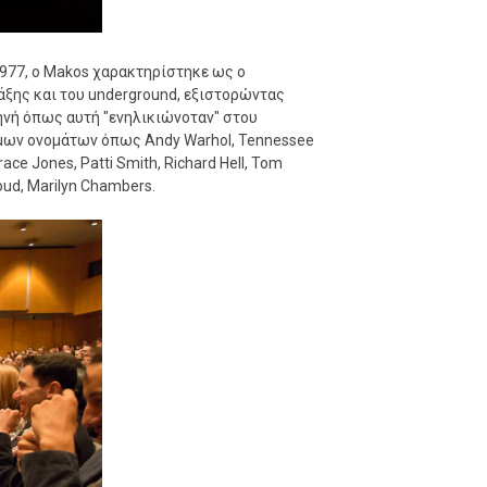
 1977, ο Makos χαρακτηρίστηκε ως ο
ξης και του underground, εξιστορώντας
κηνή όπως αυτή "ενηλικιώνοταν" στου
μων ονομάτων όπως Andy Warhol, Tennessee
Grace Jones, Patti Smith, Richard Hell, Tom
Loud, Marilyn Chambers.