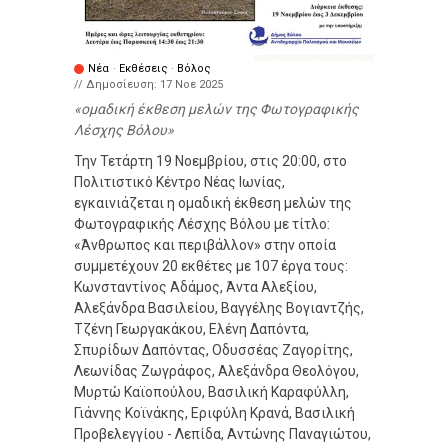
Νέα
·
Εκθέσεις
·
Βόλος
// Δημοσίευση:
17 Νοε 2025
ομαδική έκθεση μελών της Φωτογραφικής
Λέσχης Βόλου
Την Τετάρτη 19 Νοεμβρίου, στις 20:00, στο
Πολιτιστικό Κέντρο Νέας Ιωνίας,
εγκαινιάζεται η ομαδική έκθεση μελών της
Φωτογραφικής Λέσχης Βόλου με τίτλο:
«Άνθρωπος και περιβάλλον» στην οποία
συμμετέχουν 20 εκθέτες με 107 έργα τους:
Κωνσταντίνος Αδάμος, Άντα Αλεξίου,
Αλεξάνδρα Βασιλείου, Βαγγέλης Βογιαντζής,
Τζένη Γεωργακάκου, Ελένη Δαπόντα,
Σπυρίδων Δαπόντας, Οδυσσέας Ζαγορίτης,
Λεωνίδας Ζωγράφος, Αλεξάνδρα Θεολόγου,
Μυρτώ Καϊοπούλου, Βασιλική Καραφύλλη,
Γιάννης Κοϊνάκης, Εριφύλη Κρανά, Βασιλική
Προβελεγγίου - Λεπίδα, Αντώνης Παναγιώτου,