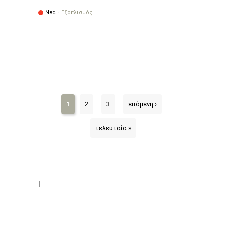
Νέα
·
Εξοπλισμός
1
2
3
επόμενη ›
τελευταία »