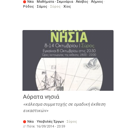
Νέα
·
Μαθήματα - Σεμινάρια
·
Λέσβος
·
Λήμνος
·
Ρόδος
·
Σάμος
·
Σύρος
·
Χίος
Αόρατα νησιά
κάλεσμα συμμετοχής σε ομαδική έκθεση
εικαστικών
Νέα
·
Υποβολές Έργων
·
Σύρος
// Πότε:
16/09/2014 - 23:59