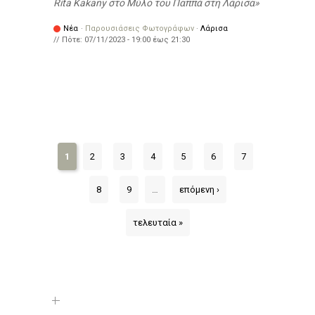
Rita Kakany στο Μύλο του Παππά στη Λάρισα
Νέα
·
Παρουσιάσεις Φωτογράφων
·
Λάρισα
// Πότε:
07/11/2023 -
19:00
έως
21:30
1
2
3
4
5
6
7
8
9
…
επόμενη ›
τελευταία »