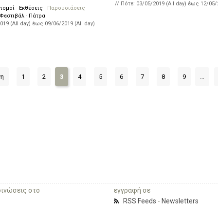
// Πότε:
03/05/2019 (All day)
έως
12/05/
ισμοί
·
Εκθέσεις
·
Παρουσιάσεις
Φεστιβάλ
·
Πάτρα
019 (All day)
έως
09/06/2019 (All day)
νη
1
2
3
4
5
6
7
8
9
…
οινώσεις στο
εγγραφή σε
RSS Feeds
-
Newsletters