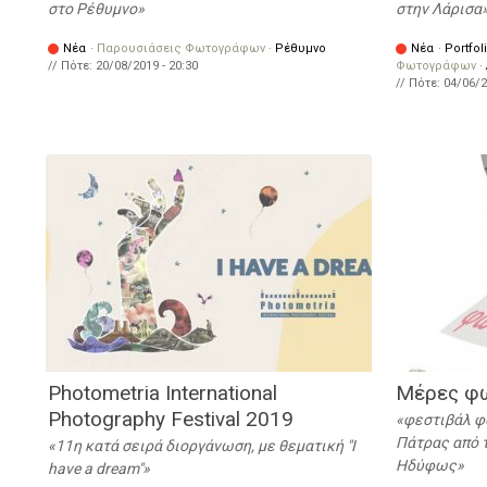
στο Ρέθυμνο
στην Λάρισα
Νέα
·
Παρουσιάσεις Φωτογράφων
·
Ρέθυμνο
Νέα
·
Portfol
// Πότε:
20/08/2019 - 20:30
Φωτογράφων
·
// Πότε:
04/06/2
Photometria International
Μέρες φ
Photography Festival 2019
φεστιβάλ φ
Πάτρας από 
11η κατά σειρά διοργάνωση, με θεματική "I
Ηδύφως
have a dream"