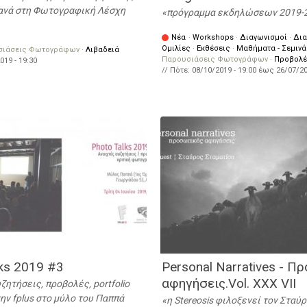
ανά στη Φωτογραφική Λέσχη
πρόγραμμα εκδηλώσεων 2019-
Νέα
·
Workshops
·
Διαγωνισμοί
·
Δια
Ομιλίες
·
Εκθέσεις
·
Μαθήματα - Σεμινά
σιάσεις Φωτογράφων
·
Λιβαδειά
Παρουσιάσεις Φωτογράφων
·
Προβολ
019 - 19:30
// Πότε:
08/10/2019 - 19:00
έως
26/07/20
ks 2019 #3
Personal Narratives - Π
αφηγήσεις.Vol. XXX VII
ζητήσεις, προβολές, portfolio
την fplus στο μύλο του Παππά
η Stereosis φιλοξενεί τον Σταύ