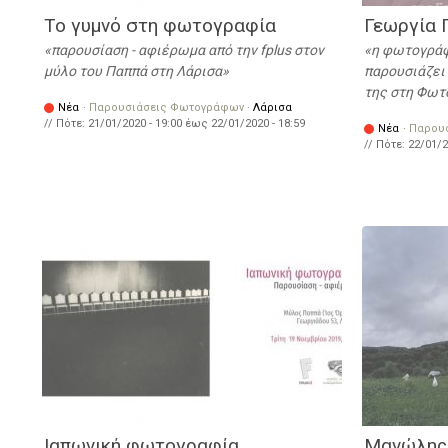
Το γυμνό στη φωτογραφία
Γεωργία 
παρουσίαση - αφιέρωμα από την fplus στον
η φωτογράφ
μύλο του Παππά στη Λάρισα
παρουσιάζει 
της στη Φωτ
Νέα
·
Παρουσιάσεις Φωτογράφων
·
Λάρισα
// Πότε:
21/01/2020 - 19:00
έως
22/01/2020 - 18:59
Νέα
·
Παρου
// Πότε:
22/01/2
Ιαπωνική φωτογραφία
Μανώλης