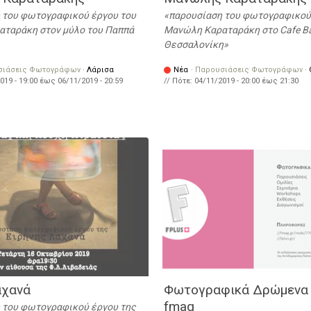
 του φωτογραφικού έργου του
παρουσίαση του φωτογραφικού
ταράκη στον μύλο του Παππά
Μανώλη Καραταράκη στο Cafe Ba
Θεσσαλονίκη
σιάσεις Φωτογράφων
·
Λάρισα
Νέα
·
Παρουσιάσεις Φωτογράφων
·
019 - 19:00
έως
06/11/2019 - 20:59
// Πότε:
04/11/2019 -
20:00
έως
21:30
αχανά
Φωτογραφικά Δρώμενα f
fmag
 του φωτογραφικού έργου της