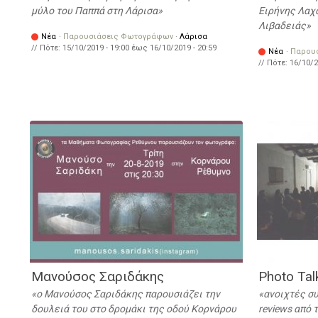
μύλο του Παππά στη Λάρισα
Ειρήνης Λαχ
Λιβαδειάς
Νέα
·
Παρουσιάσεις Φωτογράφων
·
Λάρισα
// Πότε:
15/10/2019 - 19:00
έως
16/10/2019 - 20:59
Νέα
·
Παρου
// Πότε:
16/10/2
Μανούσος Σαριδάκης
Photo Tal
ο Μανούσος Σαριδάκης παρουσιάζει την
ανοιχτές συ
δουλειά του στο δρομάκι της οδού Κορνάρου
reviews από 