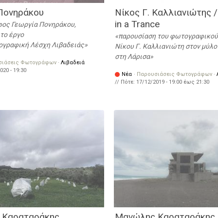
Πονηράκου
Νίκος Γ. Καλλιανιώτης /
in a Trance
ος Γεωργία Πονηράκου,
το έργο
παρουσίαση του φωτογραφικού
ογραφική Λέσχη Λιβαδειάς
Νίκου Γ. Καλλιανιώτη στον μύλο
στη Λάρισα
σιάσεις Φωτογράφων
·
Λιβαδειά
020 - 19:30
Νέα
·
Παρουσιάσεις Φωτογράφων
·
// Πότε:
17/12/2019 -
19:00
έως
21:30
 Καραταράκης
Μανώλης Καραταράκης