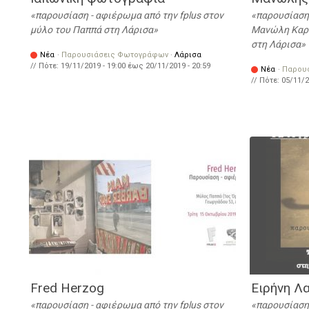
παρουσίαση - αφιέρωμα από την fplus στον
παρουσίαση
μύλο του Παππά στη Λάρισα
Μανώλη Καρα
στη Λάρισα
Νέα
·
Παρουσιάσεις Φωτογράφων
·
Λάρισα
// Πότε:
19/11/2019 - 19:00
έως
20/11/2019 - 20:59
Νέα
·
Παρου
// Πότε:
05/11/2
Fred Herzog
Ειρήνη Λ
παρουσίαση - αφιέρωμα από την fplus στον
παρουσίαση