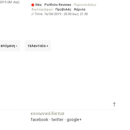
2019 (All day)
Νέα
·
Portfolio Reviews
·
Παρουσιάσεις
Φωτογράφων
·
Προβολές
·
Λάρισα
// Πότε:
16/04/2019 -
20:00
έως
21:30
επόμενη ›
τελευταία »
↑
κοινωνικά δίκτυα
facebook
-
twitter
-
google+