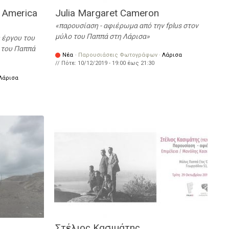
 America
Julia Margaret Cameron
παρουσίαση - αφιέρωμα από την fplus στον
μύλο του Παππά στη Λάρισα
 έργου του
 του Παππά
Νέα
·
Παρουσιάσεις Φωτογράφων
·
Λάρισα
// Πότε:
10/12/2019 -
19:00
έως
21:30
Λάρισα
Στέλιος Κασιμάτης