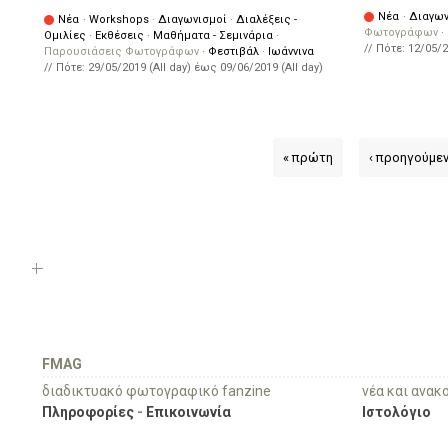
Νέα
·
Διαγων
Νέα
·
Workshops
·
Διαγωνισμοί
·
Διαλέξεις -
Φωτογράφων
·
Ομιλίες
·
Εκθέσεις
·
Μαθήματα - Σεμινάρια
·
// Πότε:
12/05/2
Παρουσιάσεις Φωτογράφων
·
Φεστιβάλ
·
Ιωάννινα
// Πότε:
29/05/2019 (All day)
έως
09/06/2019 (All day)
« πρώτη
‹ προηγούμε
FMAG
διαδικτυακό φωτογραφικό fanzine
νέα και ανακ
Πληροφορίες
-
Επικοινωνία
Ιστολόγιο