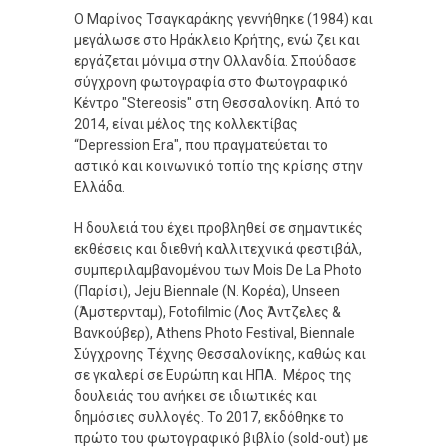
Ο Μαρίνος Τσαγκαράκης γεννήθηκε (1984) και
μεγάλωσε στο Ηράκλειο Κρήτης, ενώ ζει και
εργάζεται μόνιμα στην Ολλανδία. Σπούδασε
σύγχρονη φωτογραφία στο Φωτογραφικό
Κέντρο "Stereosis" στη Θεσσαλονίκη. Από το
2014, είναι μέλος της κολλεκτίβας
“Depression Era", που πραγματεύεται το
αστικό και κοινωνικό τοπίο της κρίσης στην
Ελλάδα.
Η δουλειά του έχει προβληθεί σε σημαντικές
εκθέσεις και διεθνή καλλιτεχνικά φεστιβάλ,
συμπεριλαμβανομένου των Mois De La Photo
(Παρίσι), Jeju Biennale (Ν. Κορέα), Unseen
(Άμστερνταμ), Fotofilmic (Λος Άντζελες &
Βανκούβερ), Athens Photo Festival, Biennale
Σύγχρονης Τέχνης Θεσσαλονίκης, καθώς και
σε γκαλερί σε Ευρώπη και ΗΠΑ. Μέρος της
δουλειάς του ανήκει σε ιδιωτικές και
δημόσιες συλλογές. Το 2017, εκδόθηκε το
πρώτο του φωτογραφικό βιβλίο (sold-out) με