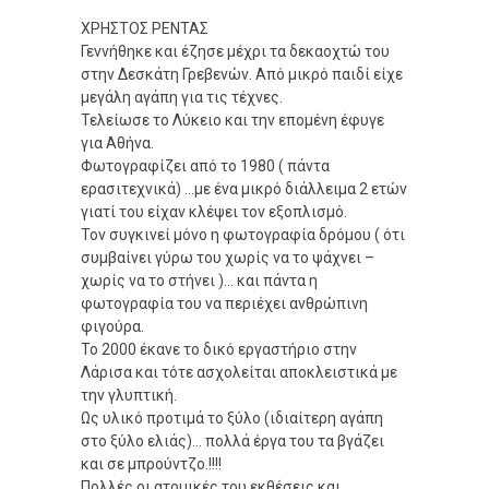
ΧΡΗΣΤΟΣ ΡΕΝΤΑΣ
Γεννήθηκε και έζησε μέχρι τα δεκαοχτώ του
στην Δεσκάτη Γρεβενών. Από μικρό παιδί είχε
μεγάλη αγάπη για τις τέχνες.
Τελείωσε το Λύκειο και την επομένη έφυγε
για Αθήνα.
Φωτογραφίζει από το 1980 ( πάντα
ερασιτεχνικά) …με ένα μικρό διάλλειμα 2 ετών
γιατί του είχαν κλέψει τον εξοπλισμό.
Τον συγκινεί μόνο η φωτογραφία δρόμου ( ότι
συμβαίνει γύρω του χωρίς να το ψάχνει –
χωρίς να το στήνει )... και πάντα η
φωτογραφία του να περιέχει ανθρώπινη
φιγούρα.
Το 2000 έκανε το δικό εργαστήριο στην
Λάρισα και τότε ασχολείται αποκλειστικά με
την γλυπτική.
Ως υλικό προτιμά το ξύλο (ιδιαίτερη αγάπη
στο ξύλο ελιάς)... πολλά έργα του τα βγάζει
και σε μπρούντζο.!!!!
Πολλές οι ατομικές του εκθέσεις και