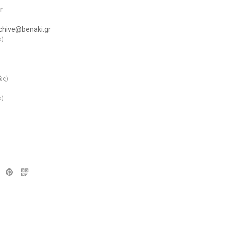
gr
rchive@benaki.gr
α)
ώς)
α)