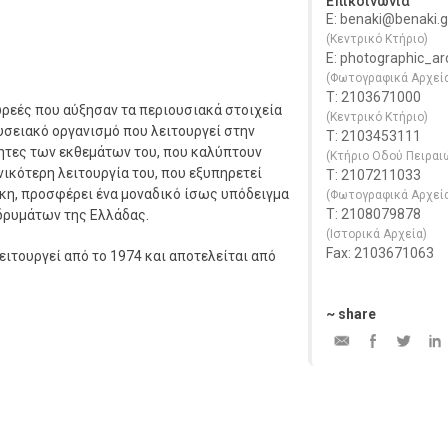
Επικοινωνία
E: benaki@benaki.
(Κεντρικό Κτήριο)
E: photographic_a
(Φωτογραφικά Αρχεί
Τ: 2103671000
ρεές που αύξησαν τα περιουσιακά στοιχεία
(Κεντρικό Κτήριο)
υσειακό οργανισμό που λειτουργεί στην
Τ: 2103453111
τητες των εκθεμάτων του, που καλύπτουν
(Κτήριο Οδού Πειραι
νικότερη λειτουργία του, που εξυπηρετεί
Τ: 2107211033
κη, προσφέρει ένα μοναδικό ίσως υπόδειγμα
(Φωτογραφικά Αρχεί
Τ: 2108079878
δρυμάτων της Ελλάδας.
(Ιστορικά Αρχεία)
Fax: 2103671063
τουργεί από το 1974 και αποτελείται από
~ share