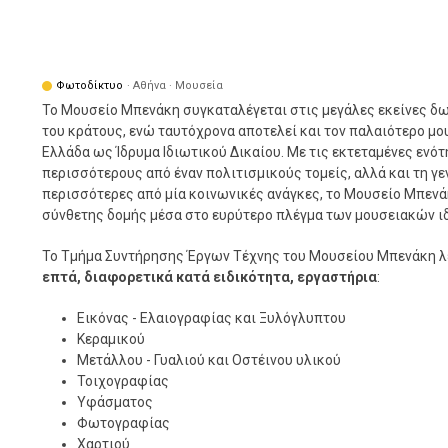
Φωτοδίκτυο
· Αθήνα · Μουσεία
Το Μουσείο Μπενάκη συγκαταλέγεται στις μεγάλες εκείνες δω
του κράτους, ενώ ταυτόχρονα αποτελεί και τον παλαιότερο μο
Ελλάδα ως Ίδρυμα Ιδιωτικού Δικαίου. Με τις εκτεταμένες ενό
περισσότερους από έναν πολιτισμικούς τομείς, αλλά και τη γε
περισσότερες από μία κοινωνικές ανάγκες, το Μουσείο Μπενά
σύνθετης δομής μέσα στο ευρύτερο πλέγμα των μουσειακών ι
Το Τμήμα Συντήρησης Έργων Τέχνης του Μουσείου Μπενάκη λει
επτά, διαφορετικά κατά ειδικότητα, εργαστήρια
:
Εικόνας - Ελαιογραφίας και Ξυλόγλυπτου
Κεραμικού
Μετάλλου - Γυαλιού και Οστέινου υλικού
Τοιχογραφίας
Υφάσματος
Φωτογραφίας
Χαρτιού