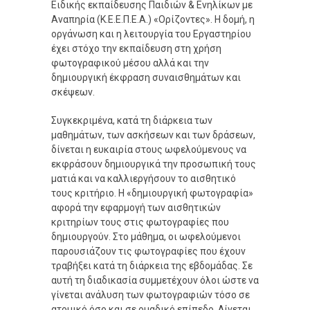
Ειδικής εκπαίδευσης Παιδιών & Ενηλίκων με
Αναπηρία (Κ.Ε.Ε.Π.Ε.Α.) «Ορίζοντες». Η δομή, η
οργάνωση και η λειτουργία του Εργαστηρίου
έχει στόχο την εκπαίδευση στη χρήση
φωτογραφικού μέσου αλλά και την
δημιουργική έκφραση συναισθημάτων και
σκέψεων.
Συγκεκριμένα, κατά τη διάρκεια των
μαθημάτων, των ασκήσεων και των δράσεων,
δίνεται η ευκαιρία στους ωφελούμενους να
εκφράσουν δημιουργικά την προσωπική τους
ματιά και να καλλιεργήσουν το αισθητικό
τους κριτήριο. Η «δημιουργική φωτογραφία»
αφορά την εφαρμογή των αισθητικών
κριτηρίων τους στις φωτογραφίες που
δημιουργούν. Στο μάθημα, οι ωφελούμενοι
παρουσιάζουν τις φωτογραφίες που έχουν
τραβήξει κατά τη διάρκεια της εβδομάδας. Σε
αυτή τη διαδικασία συμμετέχουν όλοι ώστε να
γίνεται ανάλυση των φωτογραφιών τόσο σε
ατομικό όσο και σε ομαδικό επίπεδο. Δίνεται