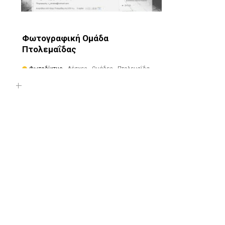
Φωτογραφική Ομάδα
Πτολεμαΐδας
Φωτοδίκτυο
· Λέσχες - Ομάδες · Πτολεμαΐδα