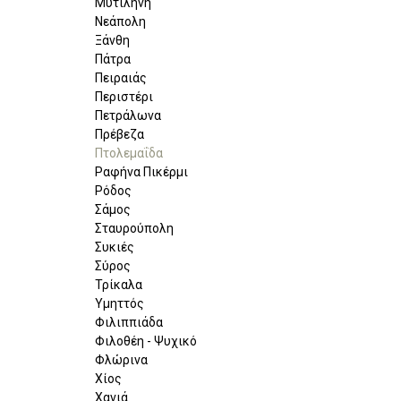
Μυτιλήνη
Νεάπολη
Ξάνθη
Πάτρα
Πειραιάς
Περιστέρι
Πετράλωνα
Πρέβεζα
Πτολεμαΐδα
Ραφήνα Πικέρμι
Ρόδος
Σάμος
Σταυρούπολη
Συκιές
Σύρος
Τρίκαλα
Υμηττός
Φιλιππιάδα
Φιλοθέη - Ψυχικό
Φλώρινα
Χίος
Χανιά