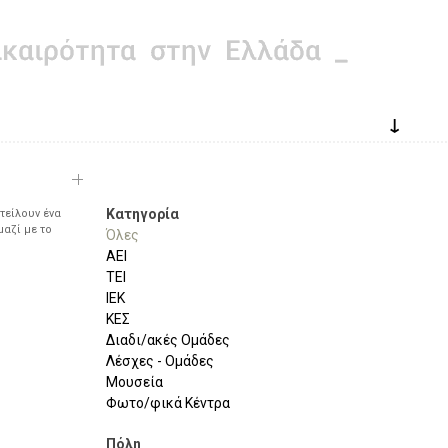
↓
Κατηγορία
τείλουν ένα
μαζί με το
Όλες
ΑΕΙ
ΤΕΙ
ΙΕΚ
ΚΕΣ
Διαδι/ακές Ομάδες
Λέσχες - Ομάδες
Μουσεία
Φωτο/φικά Κέντρα
Πόλη