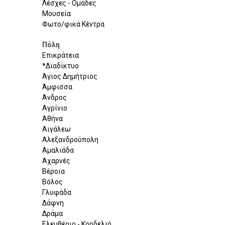
Λέσχες - Ομάδες
Μουσεία
Φωτο/φικά Κέντρα
Πόλη
Επικράτεια
*Διαδίκτυο
Άγιος Δημήτριος
Άμφισσα
Άνδρος
Αγρίνιο
Αθήνα
Αιγάλεω
Αλεξανδρούπολη
Αμαλιάδα
Αχαρνές
Βέροια
Βόλος
Γλυφάδα
Δάφνη
Δράμα
Ελευθέριο - Κορδελιό