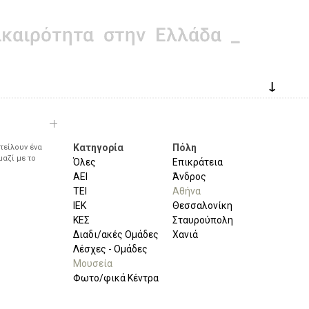
↓
Κατηγορία
Πόλη
τείλουν ένα
μαζί με το
Όλες
Επικράτεια
ΑΕΙ
Άνδρος
ΤΕΙ
Αθήνα
ΙΕΚ
Θεσσαλονίκη
ΚΕΣ
Σταυρούπολη
Διαδι/ακές Ομάδες
Χανιά
Λέσχες - Ομάδες
Μουσεία
Φωτο/φικά Κέντρα