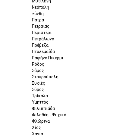
Μυτιλήνη
Νεάπολη
Ξάνθη
Πάτρα
Πειραιάς
Περιστέρι
Πετράλωνα
Πρέβεζα
Πτολεμαΐδα
Ραφήνα Πικέρμι
Ρόδος
Σάμος
Σταυρούπολη
Συκιές
Σύρος
Τρίκαλα
Υμηττός
Φιλιππιάδα
Φιλοθέη - Ψυχικό
Φλώρινα
Χίος
Χανιά