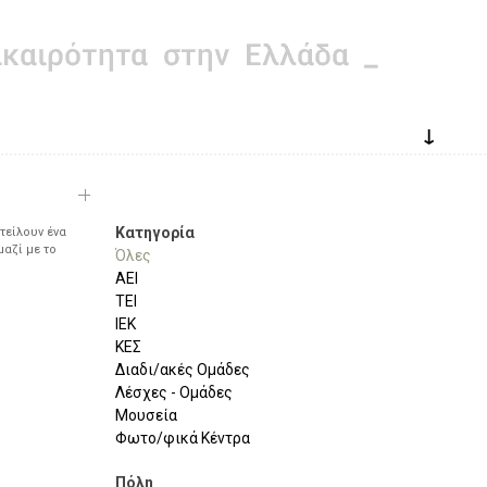
↓
Κατηγορία
τείλουν ένα
μαζί με το
Όλες
ΑΕΙ
ΤΕΙ
ΙΕΚ
ΚΕΣ
Διαδι/ακές Ομάδες
Λέσχες - Ομάδες
Μουσεία
Φωτο/φικά Κέντρα
Πόλη