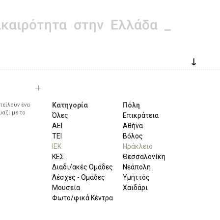
↓
Κατηγορία
Πόλη
τείλουν ένα
μαζί με το
Όλες
Επικράτεια
ΑΕΙ
Αθήνα
ΤΕΙ
Βόλος
ΙΕΚ
Ηράκλειο
ΚΕΣ
Θεσσαλονίκη
Διαδι/ακές Ομάδες
Νεάπολη
Λέσχες - Ομάδες
Υμηττός
Μουσεία
Χαϊδάρι
Φωτο/φικά Κέντρα