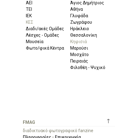
ΑΕΙ
Άγιος Δημήτριος
ΤΕΙ
Αθήνα
ΙΕΚ
Γλυφάδα
ΚΕΣ
Ζωγράφου
Διαδι/ακές Ομάδες
Ηράκλειο
Λέσχες - Ομάδες
Θεσσαλονίκη
Μουσεία
Κηφισιά
Φωτο/φικά Κέντρα
Μαρούσι
Μοσχάτο
Πειραιάς
Φιλοθέη - Ψυχικό
↑
FMAG
διαδικτυακό φωτογραφικό fanzine
Πληροφορίες
-
Επικοινωνία