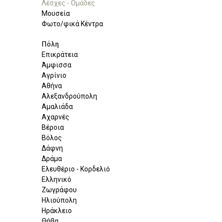
Λέσχες - Ομάδες
Μουσεία
Φωτο/φικά Κέντρα
Πόλη
Επικράτεια
Άμφισσα
Αγρίνιο
Αθήνα
Αλεξανδρούπολη
Αμαλιάδα
Αχαρνές
Βέροια
Βόλος
Δάφνη
Δράμα
Ελευθέριο - Κορδελιό
Ελληνικό
Ζωγράφου
Ηλιούπολη
Ηράκλειο
Θήβα