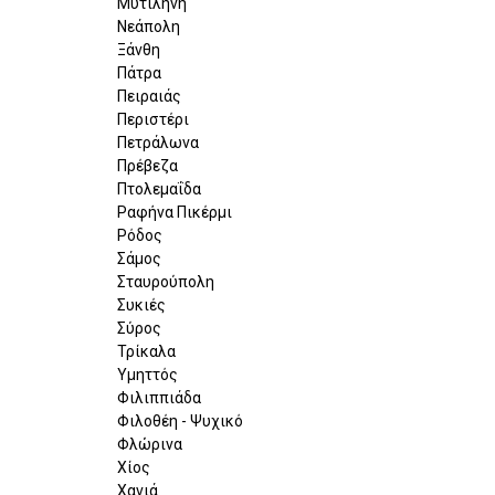
Μυτιλήνη
Νεάπολη
Ξάνθη
Πάτρα
Πειραιάς
Περιστέρι
Πετράλωνα
Πρέβεζα
Πτολεμαΐδα
Ραφήνα Πικέρμι
Ρόδος
Σάμος
Σταυρούπολη
Συκιές
Σύρος
Τρίκαλα
Υμηττός
Φιλιππιάδα
Φιλοθέη - Ψυχικό
Φλώρινα
Χίος
Χανιά