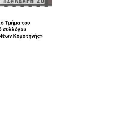
ό Τμήμα του
ύ συλλόγου
 Νέων Κομοτηνής»
έσχες - Ομάδες · Κομοτηνή