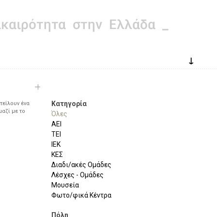
↓
Κατηγορία
τείλουν ένα
μαζί με το
Όλες
ΑΕΙ
ΤΕΙ
ΙΕΚ
ΚΕΣ
Διαδι/ακές Ομάδες
Λέσχες - Ομάδες
Μουσεία
Φωτο/φικά Κέντρα
Πόλη