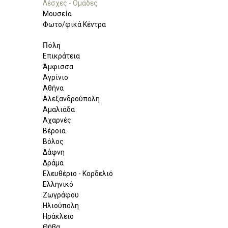
Λέσχες - Ομάδες
Μουσεία
Φωτο/φικά Κέντρα
Πόλη
Επικράτεια
Άμφισσα
Αγρίνιο
Αθήνα
Αλεξανδρούπολη
Αμαλιάδα
Αχαρνές
Βέροια
Βόλος
Δάφνη
Δράμα
Ελευθέριο - Κορδελιό
Ελληνικό
Ζωγράφου
Ηλιούπολη
Ηράκλειο
Θήβα