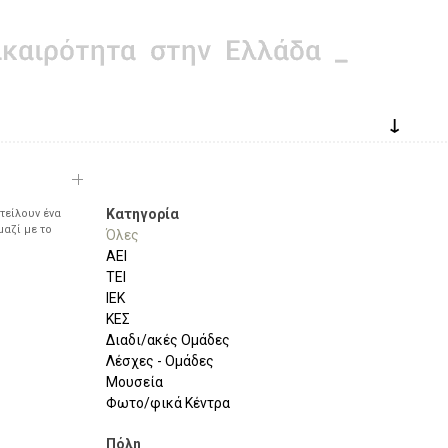
↓
Κατηγορία
τείλουν ένα
μαζί με το
Όλες
ΑΕΙ
ΤΕΙ
ΙΕΚ
ΚΕΣ
Διαδι/ακές Ομάδες
Λέσχες - Ομάδες
Μουσεία
Φωτο/φικά Κέντρα
Πόλη