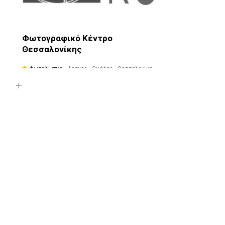
Φωτογραφικό Κέντρο
Θεσσαλονίκης
Φωτοδίκτυο
· Λέσχες - Ομάδες · Θεσσαλονίκη ·
Συκιές