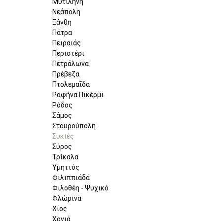
Μυτιλήνη
Νεάπολη
Ξάνθη
Πάτρα
Πειραιάς
Περιστέρι
Πετράλωνα
Πρέβεζα
Πτολεμαΐδα
Ραφήνα Πικέρμι
Ρόδος
Σάμος
Σταυρούπολη
Συκιές
Σύρος
Τρίκαλα
Υμηττός
Φιλιππιάδα
Φιλοθέη - Ψυχικό
Φλώρινα
Χίος
Χανιά