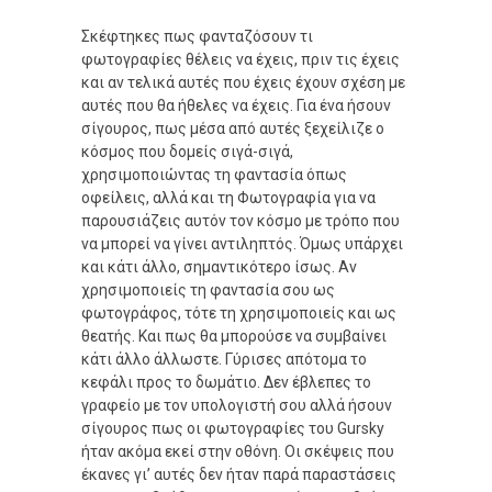
Σκέφτηκες πως φανταζόσουν τι
φωτογραφίες θέλεις να έχεις, πριν τις έχεις
και αν τελικά αυτές που έχεις έχουν σχέση με
αυτές που θα ήθελες να έχεις. Για ένα ήσουν
σίγουρος, πως μέσα από αυτές ξεχείλιζε ο
κόσμος που δομείς σιγά-σιγά,
χρησιμοποιώντας τη φαντασία όπως
οφείλεις, αλλά και τη Φωτογραφία για να
παρουσιάζεις αυτόν τον κόσμο με τρόπο που
να μπορεί να γίνει αντιληπτός. Όμως υπάρχει
και κάτι άλλο, σημαντικότερο ίσως. Αν
χρησιμοποιείς τη φαντασία σου ως
φωτογράφος, τότε τη χρησιμοποιείς και ως
θεατής. Και πως θα μπορούσε να συμβαίνει
κάτι άλλο άλλωστε. Γύρισες απότομα το
κεφάλι προς το δωμάτιο. Δεν έβλεπες το
γραφείο με τον υπολογιστή σου αλλά ήσουν
σίγουρος πως οι φωτογραφίες του Gursky
ήταν ακόμα εκεί στην οθόνη. Οι σκέψεις που
έκανες γι’ αυτές δεν ήταν παρά παραστάσεις