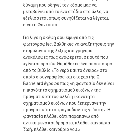
δύναμη που οδηγεί τον κόσμο μας να
μεταβαίνει από το ένα στάδιο στο άλλο, να
εξελίσσεται όπως συνηθίζεται να λέγεται,
είναι η Φαντασία.
Για λίγο η σκέψη σου έφυγε από τις
φωτογραφίες. Βάλθηκες να αναζητήσεις την
ετυμολογία της λέξης και γρήγορα
ανακάλυψες πως αναφέρεται σε αυτό που
«γίνεται ορατό». Θυμήθηκες ένα απόσπασμα
από το βιβλίο «Το νερό και τα όνειρα» στο
οποίο ο συγγραφέας και στοχαστής G.
Bachelard έγραφε πως «η φαντασία δεν είναι
η ικανότητα σχηματισμού εικόνων της
πραγματικότητας αλλά η ικανότητα
σχηματισμού εικόνων που ξεπερνάνε την
πραγματικότητα τραγουδώντας γι ‘αυτήν. Η
φαντασία πλάθει κάτι παραπάνω από
αντικείμενα και δράματα, πλάθει καινούρια
ζωή, πλάθει καινούριο νου.»