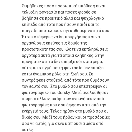
Θυμήθηκες πόσο προσωπική υπόθεση είναι
τελικά η φαντασία και πόσες φορές σε
βοήθησε σε πρακτικό αλλά και ψυχολογικό
επίπεδο από τότε που ήσουν παιδί και το
παιγνίδι αποτελούσε την καθημερινότητά σου.
Έτσι κατάφερες να δημιουργήσεις και να
οργανώσεις εκείνες τις δομές της
προσωπικότητάς σου, ώστε να εκπληρώσεις
αργότερα αυτά για τα οποία κλήθηκες. Στην
πραγματικότητα δεν υπήρξε ούτε μια μέρα,
ούτε μια στιγμή που η φαντασία δεν έπαιξε
έστω ένα μικρό ρόλο στη ζωή σου. Σε
συντρόφευε σταθερά, από τότε που θυμόσουν
τον εαυτό σου. Στο μυαλό σου επέστρεψαν οι
φωτογραφίες του Gursky. Μετά ακολούθησαν
σωρεία άλλων, σκόρπιων αναμνήσεων από
φωτογραφίες που σου άφησαν κάτι από την
ενέργειά τους. Τέλος ήρθαν στο μυαλό σου οι
δικές σου. Μαζί τους ήρθαν και οι προσδοκίες
σου γι’ αυτές, για σένα κατ’ ουσία μέσα από
αυτές.