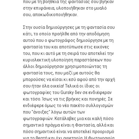
που με τη βοήθεια της φαντασίας σου βγήκαν
στην επιφάνεια, υλοποιήθηκαν στο μυαλό
σου, αποκωδικοποιήθηκαν.
Στην ουσία δημιούργησες με τη φαντασία σου
κάτι, το οποίο προήλθε από την αποδόμηση
αυτού που ο φωτογράφος δημιούργησε με τη
φαντασία του και αποτύπωσε στις εικόνες
του, που κι αυτό με τη σειρά του αποτελεί την
κυριολεκτική υλοποίηση παραστάσεων που
άλλοι δημιούργησαν χρησιμοποιώντας τη
φαντασία τους, που μαζί με αυτούς θα
μπορούσες να είσαι κι εσύ αφού από την αρχή
σου ήταν όλα οικεία! Τελικά οι ίδιες οι
φωτογραφίες του Gursky δεν σε ενδιέφεραν
και τόσο. Ίσως να τις βρήκες και πονηρές. Σε
ενδιέφερε όμως το νέο πακέτο συλλογισμών
που "άνοιξες" λόγω αυτών των
φωτογραφιών. Κατάλαβες μια και καλή πόσο
σημαντικό πράγμα είναι η Φαντασία, αλλά και
πόσο σημαντικό είναι να αποτελεί προορισμό
για το θεατή και όχι αφετηρία. Η Φωτογραφία