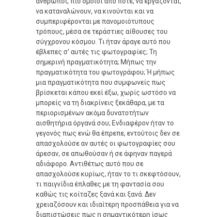
άνθρωποι, πιο όμοιοι από ποτέ, να εργάζονται,
να καταναλώνουν, να κινούνται και να
συμπεριφέρονται με πανομοιότυπους
τρόπους, μέσα σε τεράστιες αίθουσες του
σύγχρονου κόσμου. Τι ήταν άραγε αυτό που
έβλεπες σ’ αυτές τις φωτογραφίες; Τη
σημερινή πραγματικότητα; Μήπως την
πραγματικότητα του φωτογράφου; Ή μήπως
μια πραγματικότητα που συμφωνείς πως
βρίσκεται κάπου εκεί έξω, χωρίς ωστόσο να
μπορείς να τη διακρίνεις ξεκάθαρα, με τα
περιορισμένων ακόμα δυνατοτήτων
αισθητήρια όργανά σου; Ενδιαφέρον ήταν το
γεγονός πως ενώ θα έπρεπε, εντούτοις δεν σε
απασχολούσε αν αυτές οι φωτογραφίες σου
άρεσαν, σε απωθούσαν ή σε άφηναν παγερά
αδιάφορο. Αντιθέτως αυτό που σε
απασχολούσε κυρίως, ήταν το τι σκεφτόσουν,
τι παιγνίδια έπλαθες με τη φαντασία σου
καθώς τις κοίταζες ξανά και ξανά. Δεν
χρειαζόσουν και ιδιαίτερη προσπάθεια για να
διαπιστώσεις πως η σημαντικότερη ίσως