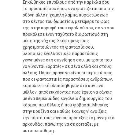
Σηκώθηκες επιτέλους από την καρέκλα σου.
Το πρόσωπό σου έπαψε να φωτίζεται από την
οθόνη αλλά η χαμηλή λάμπα πυρακτώσεως
στο κέντρο του δωματίου, μετέφερε το φως
της στην κορυφή του κεφαλιού σου, σα να σου
προκάλεσε έναν ταχύτατο διαφωτισμό στη
μέση της νύχτας. Σκέφτηκες πως
χρησιμοποιώντας τη φαντασία σου,
υλοποιείς εναλλακτικές παραστάσεις
γεννημένες στη συνείδηση σου, με τρόπο που
να γίνονται «ορατές» σε σένα αλλά και στους
άλλους. Πόσες άραγε να είναι οι περιπτώσεις
που οι φανταστικές παραστάσεις ανθρώπων,
κυριολεκτικά υλοποιήθηκαν στο κοντινό
μέλλον, αποδεικνύοντας πως έχεις να κάνεις
με ένα θεμελιώδες εργαλείο δημιουργίας του
κόσμου που θέλεις ή που φοβάσαι. Μπήκες
στην κουζίνα και καθώς έκανες ν’ ανοίξεις
την πόρτα του ψυγείου πρόσεξες το μαγνητικό
αρκουδάκι πάνω της να σε κοιτάζει με
αυτοπεποίθηση.