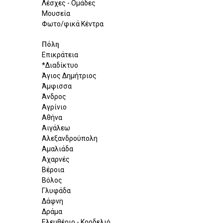
Λέσχες - Ομάδες
Μουσεία
Φωτο/φικά Κέντρα
Πόλη
Επικράτεια
*Διαδίκτυο
Άγιος Δημήτριος
Άμφισσα
Άνδρος
Αγρίνιο
Αθήνα
Αιγάλεω
Αλεξανδρούπολη
Αμαλιάδα
Αχαρνές
Βέροια
Βόλος
Γλυφάδα
Δάφνη
Δράμα
Ελευθέριο - Κορδελιό