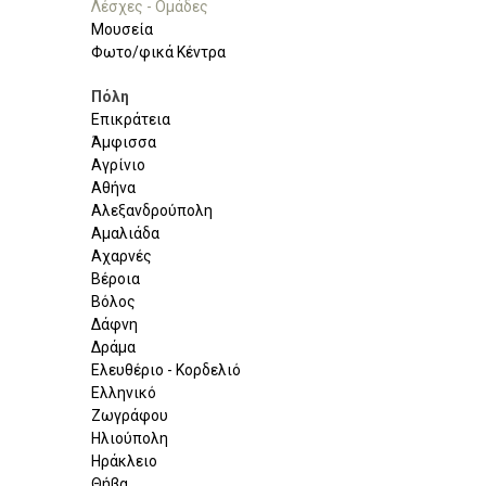
Λέσχες - Ομάδες
Μουσεία
Φωτο/φικά Κέντρα
Πόλη
Επικράτεια
Άμφισσα
Αγρίνιο
Αθήνα
Αλεξανδρούπολη
Αμαλιάδα
Αχαρνές
Βέροια
Βόλος
Δάφνη
Δράμα
Ελευθέριο - Κορδελιό
Ελληνικό
Ζωγράφου
Ηλιούπολη
Ηράκλειο
Θήβα