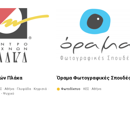
νών Πλάκα
Όραμα Φωτογραφικές Σπουδέ
ΕΣ · Αθήνα · Γλυφάδα · Κηφισιά ·
Φωτοδίκτυο
· ΚΕΣ · Αθήνα
 - Ψυχικό