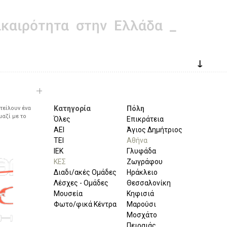
↓
Κατηγορία
Πόλη
τείλουν ένα
μαζί με το
Όλες
Επικράτεια
ΑΕΙ
Άγιος Δημήτριος
ΤΕΙ
Αθήνα
ΙΕΚ
Γλυφάδα
ΚΕΣ
Ζωγράφου
Διαδι/ακές Ομάδες
Ηράκλειο
Λέσχες - Ομάδες
Θεσσαλονίκη
Μουσεία
Κηφισιά
Φωτο/φικά Κέντρα
Μαρούσι
Μοσχάτο
Πειραιάς