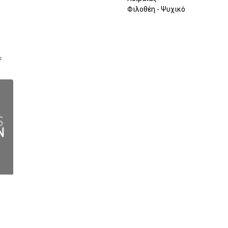
Φιλοθέη - Ψυχικό
α