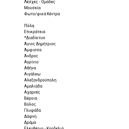
Λέσχες - Ομάδες
Μουσεία
Φωτο/φικά Κέντρα
Πόλη
Επικράτεια
*Διαδίκτυο
Άγιος Δημήτριος
Άμφισσα
Άνδρος
Αγρίνιο
Αθήνα
Αιγάλεω
Αλεξανδρούπολη
Αμαλιάδα
Αχαρνές
Βέροια
Βόλος
Γλυφάδα
Δάφνη
Δράμα
Ελευθέριο - Κορδελιό