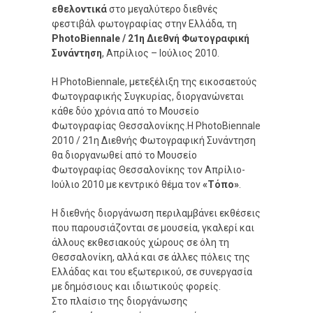
εθελοντικά
στο μεγαλύτερο διεθνές
φεστιβάλ φωτογραφίας στην Ελλάδα, τη
PhotoΒiennale / 21η Διεθνή Φωτογραφική
Συνάντηση
, Απρίλιος – Ιούλιος 2010.
Η PhotoΒiennale, μετεξέλιξη της εικοσαετούς
Φωτογραφικής Συγκυρίας, διοργανώνεται
κάθε δύο χρόνια από το Μουσείο
Φωτογραφίας Θεσσαλονίκης.Η PhotoBiennale
2010 / 21η Διεθνής Φωτογραφική Συνάντηση
θα διοργανωθεί από το Μουσείο
Φωτογραφίας Θεσσαλονίκης τον Απρίλιο-
Ιούλιο 2010 με κεντρικό θέμα τον
«Τόπο»
.
Η διεθνής διοργάνωση περιλαμβάνει εκθέσεις
που παρουσιάζονται σε μουσεία, γκαλερί και
άλλους εκθεσιακούς χώρους σε όλη τη
Θεσσαλονίκη, αλλά και σε άλλες πόλεις της
Ελλάδας και του εξωτερικού, σε συνεργασία
με δημόσιους και ιδιωτικούς φορείς.
Στο πλαίσιο της διοργάνωσης