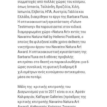
συμμετοχές από πολλές χώρες του κόσμου,
όπως Ισπανία, Ταϊλάνδη, Βραζιλία, Χιλή,
Ιαπωνία, Ελβετία, ΗΠΑ, Αυστρία, Γαλλία και
Ελλάδα, διακρίθηκε το έργο της Barbara Fluxa.
Η οπτικοακουστική εγκατάσταση «Future
Testimony» θα παρουσιαστεί στον ειδικά
διαμορφωμένο χώρο «Natura Art» εντός του
Navarino Natura Hall by Hellenic Postbank, ο
οποίος θα φιλοξενεί κάθε χρόνο έκθεση του
νικητήριου έργου του Navarino Natura Art
Award. Η οπτικοακουστική εγκατάσταση της
Barbara Fluxa σε 6 οθόνες προβολής
επιτρέπει στο θεατή να παρακολουθήσει για 6
ώρες συνολικά, τη φυσική διαδρομή 8
χιλιομέτρων ενός κινούμενου αντικειμένου,
μέσα σε ποτάμι.
Μέλη της κριτικής επιτροπής του
Διαγωνισμού για το 2011 είναι οι κ.κ. Αρσέν
Καλφαγιάν, Kalfayan Galleries (πρόεδρος της
κριτικής επιτροπής Navarino Natura Art
Award), Καθηγητής Χρήστος Ζερεφός,