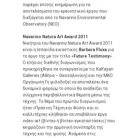
παρέχει επίσης ενημέρωση για τα
αποτελέσματα του ερευνητικού έργου που
διεξάγεται από το Navarino Environmental
Observatory (NEO).
Navarino Natura Art Award 2011
Νικήτρια του Navarino Natura Art Award 2011
είναι η Ισπανίδα εικαστικός
Barbara Fluxa
για
το έργο της με τον τίτλο «
Future Testimony
».
Ο ετήσιος διεθνής διαγωνισμός που
προκηρύχθηκε σε συνεργασία με τις Kalfayan
Galleries (Αθήνα – Θεσσαλονίκη) και την ΜΚΟ
Οργάνωση Γη φιλοδοξεί να αποτελέσει ένα
δυναμικό φόρουμ το οποίο θα αναδείξει τα
σύγχρονα περιβαλλοντικά θέματα μέσω της
τέχνης. Το θέμα του πρώτου διαγωνισμού
ήταν «Πράσινη Τέχνη και Φύση» και οι
καλλιτέχνες κλήθηκαν να υποβάλουν έργα
video-art (βίντεο ή βίντεο-εγκαταστάσεις) που
εκφράζουν την αρμονική συνύπαρξη της
τέχνης και της φύσης. Ανάμεσα στις