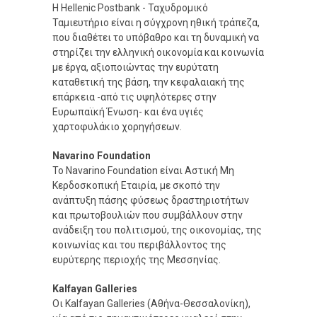
Η Hellenic Postbank - Ταχυδρομικό
Ταμιευτήριο είναι η σύγχρονη ηθική τράπεζα,
που διαθέτει το υπόβαθρο και τη δυναμική να
στηρίζει την ελληνική οικονομία και κοινωνία
με έργα, αξιοποιώντας την ευρύτατη
καταθετική της βάση, την κεφαλαιακή της
επάρκεια -από τις υψηλότερες στην
Ευρωπαϊκή Ένωση- και ένα υγιές
χαρτοφυλάκιο χορηγήσεων.
Navarino Foundation
Το Navarino Foundation είναι Αστική Μη
Κερδοσκοπική Εταιρία, με σκοπό την
ανάπτυξη πάσης φύσεως δραστηριοτήτων
και πρωτοβουλιών που συμβάλλουν στην
ανάδειξη του πολιτισμού, της οικονομίας, της
κοινωνίας και του περιβάλλοντος της
ευρύτερης περιοχής της Μεσσηνίας.
Kalfayan Galleries
Οι Kalfayan Galleries (Αθήνα-Θεσσαλονίκη),