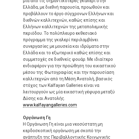
μία από τις σημαντικότερες γκαλερί στην
Ελλάδα, με διεθνή παρουσία, προωθούν και
προβάλλουν το έργο σύγχρονων Ελλήνων και
διεθνών καλλιτεχνών, καθώς επίσης και
Ελλήνων καλλιτεχνών της μεταπολεμικής
περιόδου. Το πολύπλευρο εκθεσιακό
πρόγραμμα της γκαλερί περιλαμβάνει
συνεργασίες με μουσεία και ιδρύματα στην
Ελλάδα και το εξωτερικό καθώς επίσης και
συμμετοχές σε διεθνείς φουάρ. Με ιδιαίτερο
ενδιαφέρον για την προώθηση του εικαστικού
μέσου της Φωτογραφίας και την παρουσίαση
καλλιτεχνών από τη Μέση Ανατολή, βασικός
στόχος των Kalfayan Galleries είναι να
λειτουργούν ως μία εικαστική γέφυρα μεταξύ
Δύσης και Ανατολής.
www.kalfayangalleries.com
Οργάνωση Γη
Η Οργάνωση Γη είναι μια νεοσύστατη μη
κερδοσκοπική οργάνωση με σκοπό την
ανάπτυξη της Περιβαλλοντικής Κοινωνικής