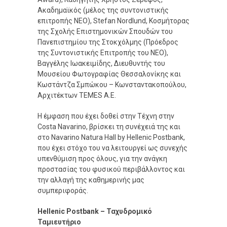
Ακαδημαϊκός (μέλος της συντονιστικής
επιτροπής ΝΕΟ), Stefan Nordlund, Κοσμήτορας
της Σχολής Επιστημονικών Σπουδών του
Πανεπιστημίου της Στοκχόλμης (Πρόεδρος
της Συντονιστικής Επιτροπής του ΝΕΟ),
Βαγγέλης Ιωακειμίδης, Διευθυντής του
Μουσείου Φωτογραφίας Θεσσαλονίκης και
Κωστάντζα Σμπώκου – Κωνσταντακοπούλου,
Αρχιτέκτων TEMES Α.Ε.
Η έμφαση που έχει δοθεί στην Τέχνη στην
Costa Navarino, βρίσκει τη συνέχειά της και
στο Navarino Natura Hall by Hellenic Postbank,
που έχει στόχο του να λειτουργεί ως συνεχής
υπενθύμιση προς όλους, για την ανάγκη
προστασίας του φυσικού περιβάλλοντος και
την αλλαγή της καθημερινής μας
συμπεριφοράς.
Hellenic Postbank – Ταχυδρομικό
Ταμιευτήριο