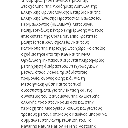
τη σύμπραξη του Πανεπιστημίου της
Στοκχόλμης, της Ακαδημίας Αθηνών, της
Ελληνικής Ορνιθολογικής Εταιρίας και της
Ελληνικής Ένωσης Προστασίας Θαλασσίου
Περιβάλλοντος (HELMEPA), λειτουργεί
καθημερινά ως κέντρο ενημέρωσης για τους
επισκέπτες της Costa Navarino, φοιτητές,
μαθητές τοπικών σχολείων και τους
κατοίκους της περιοχής. Στο χώρο –ο οποίος
σχεδιάστηκε από την K&G και τη ΜΚΟ
Οργάνωση Γη- παρουσιάζονται πληροφορίες
με τη χρήση διαδραστικών τεχνολογικών
μέσων, όπως videos, τρισδιάστατες
προβολές, οθόνες αφής κ.ά., για τη
Μεσσηνιακή φύση και τα τοπικά
οικοσυστήματα, για την έκταση και τις
συνέπειες του φαινομένου της κλιματικής
αλλαγής τόσο στον κόσμο όσο και στην
περιοχή της Μεσογείου, καθώς και για τους
τρόπους με τους οποίους ο καθένας μπορεί να
συμβάλλει στην αντιμετώπισή του. Το
Navarino Natura Hall by Hellenic Postbank,