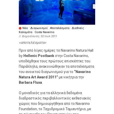
Νέα
·
Διαγωνισμοί
·
Αποτελέσματα
·
Διεθνείς
·
Καλαμάτα
·
Costa Navarino
// Δημοσίευση:
02 Ιουλ 2011
αποτελέσματα
Πριν από λίγες ημέρες το Navarino Natura Hall
by
Hellenic Postbank
στην Costa Navarino,
υποδέχθηκε τους πρώτους επισκέπτες του.
Παράλληλα, ανακοινώθηκαν τα αποτελέσματα
του ανοικτού διαγωνισμού για το
“Navarino
Natura Art Award 2011”
με νικήτρια την
Barbara Fluxa
.
O μοναδικός για τα ελληνικά δεδομένα
διαδραστικός περιβαλλοντικός εκθεσιακός
χώρος που δημιουργήθηκε από το Navarino
Foundation, το Ταχυδρομικό Ταμιευτήριο, με